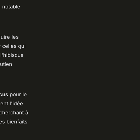
 notable
uire les
 celles qui
l'hibiscus
outien
scus
pour le
ent l'idée
 cherchant à
es bienfaits