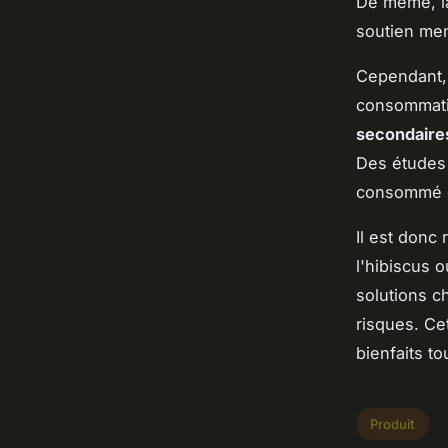
De même, la
soutien men
Cependant, 
consommati
secondaire
Des études 
consommé e
Il est don
l'hibiscus o
solutions c
risques. Ce
bienfaits to
Produit