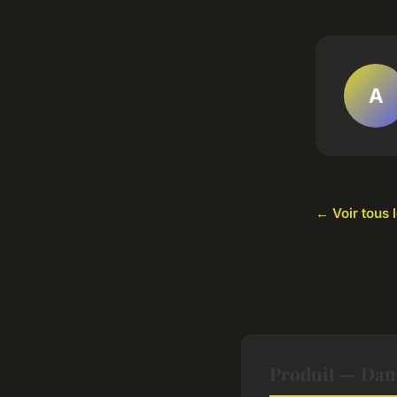
A
← Voir tous l
Produit — Dan