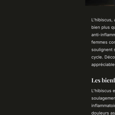
L'hibiscus, 
bien plus qu
anti-inflam
femmes con
soulignent 
cycle. Déco
appréciable
Les bienf
L'hibiscus 
soulagement
inflammatoir
douleurs a