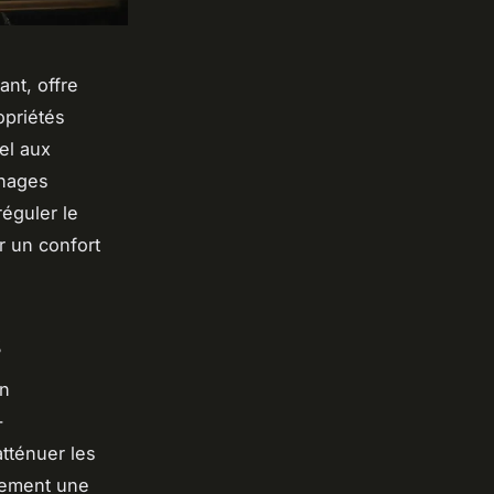
ant, offre
opriétés
el aux
gnages
réguler le
r un confort
s
un
-
atténuer les
rement une