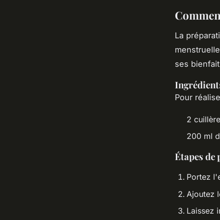
Comment 
La préparat
menstruelle
ses bienfait
Ingrédient
Pour réalise
2 cuillèr
200 ml d
Étapes de 
Portez l'
Ajoutez l
Laissez 