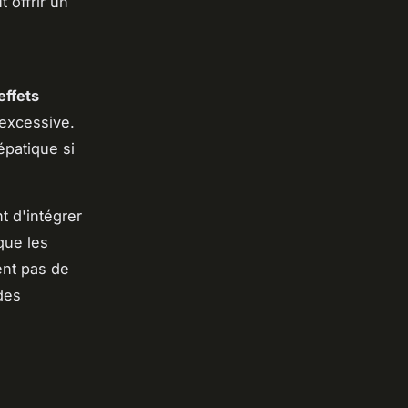
 offrir un
effets
excessive.
épatique si
t d'intégrer
que les
ent pas de
des