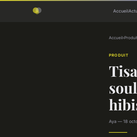
Accueil
Act
Accueil
›
Produi
PRODUIT
Tisa
sou
hibi
Aya — 18 oct