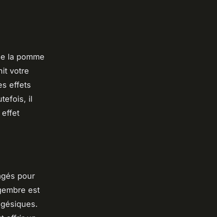
mme la pomme
it votre
s effets
efois, il
effet
agés pour
gembre est
lgésiques.