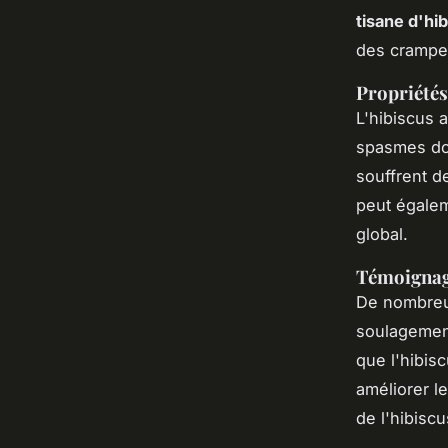
tisane d'hi
des crampes
Propriétés
L'hibiscus a
spasmes dou
souffrent d
peut égalem
global.
Témoignage
De nombreux
soulagement
que l'hibis
améliorer l
de l'hibisc