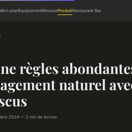
u
Bon plan
Equipement
Minceur
Produit
Restaurant Bar
t
ne règles abondantes
lagement naturel ave
scus
obre 2024 — 3 min de lecture