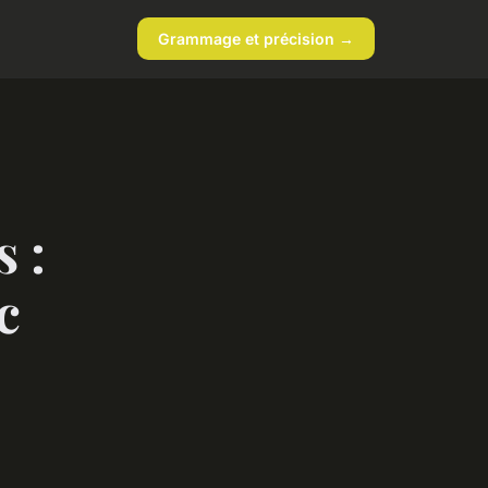
Grammage et précision →
 :
c