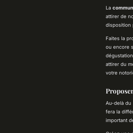
La
communi
attirer de n
disposition
Faites la p
ou encore 
dégustatio
attirer du 
votre notori
Proposer
Au-delà du 
fera la diffé
important de