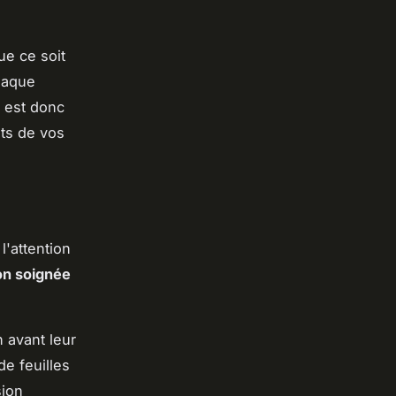
ue ce soit
chaque
l est donc
ûts de vos
l'attention
on soignée
 avant leur
de feuilles
sion