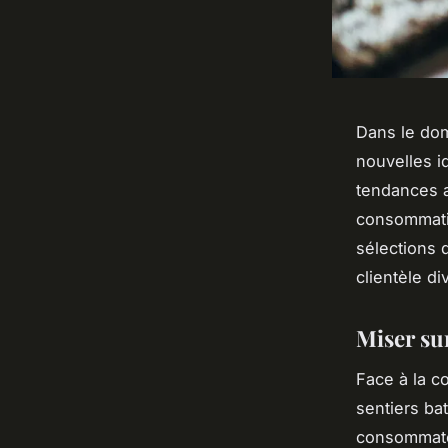
Dans le dom
nouvelles i
tendances a
consommati
sélections d
clientèle di
Miser su
Face à la c
sentiers ba
consommat