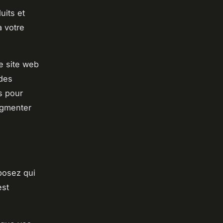
uits et
à votre
e site web
des
s pour
augmenter
posez qui
est