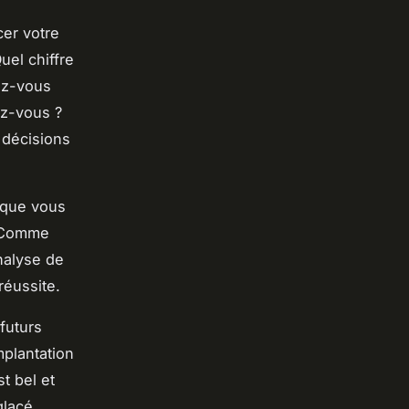
cer votre
el chiffre
ez-vous
ez-vous ?
 décisions
 que vous
. Comme
nalyse de
réussite.
futurs
mplantation
t bel et
glacé