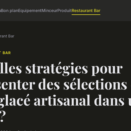
u
Bon plan
Equipement
Minceur
Produit
Restaurant Bar
rant Bar
T BAR
les stratégies pour
enter des sélections
glacé artisanal dans
?