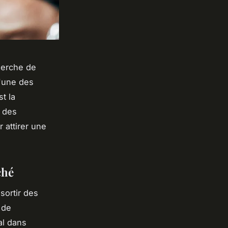
herche de
L'une des
t la
 des
 attirer une
ché
sortir des
 de
al dans