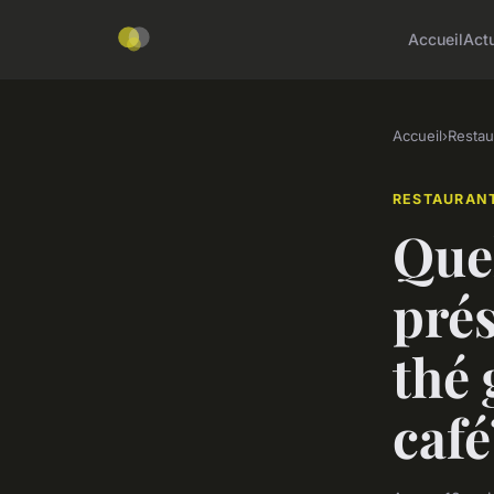
Accueil
Act
Accueil
›
Restau
RESTAURAN
Quel
prés
thé 
café