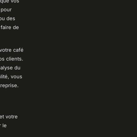
 que vos
 pour
 ou des
 faire de
votre café
s clients.
nalyse du
lité, vous
treprise.
et votre
 le