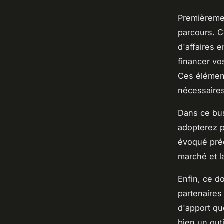
Premièremen
parcours. C
d'affaires
financer vo
Ces élément
nécessaires
Dans ce bus
adopterez 
évoqué préc
marché et l
Enfin, ce d
partenaires 
d'apport qu
bien un out