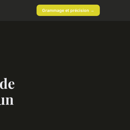
Grammage et précision →
 de
 un