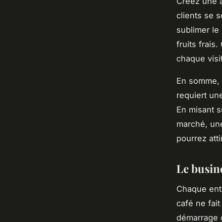
Créez une a
clients se 
sublimer le
fruits frais
chaque vis
En somme, l
requiert un
En misant su
marché, une
pourrez atti
Le busin
Chaque entr
café ne fait
démarrage d