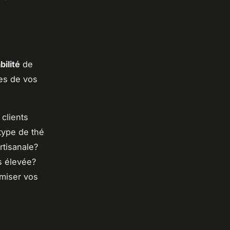
bilité
de
tes de vos
clients
type de thé
rtisanale?
s élevée?
imiser vos