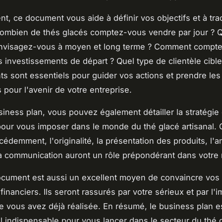
t, ce document vous aide à définir vos objectifs et à tra
ombien de thés glacés comptez-vous vendre par jour ? Qu
 envisagez-vous à moyen et long terme ? Comment compt
s investissements de départ ? Quel type de clientèle cibl
s sont essentiels pour guider vos actions et prendre les
 pour l'avenir de votre entreprise.
iness plan, vous pouvez également détailler la stratégie
pour vous imposer dans le monde du thé glacé artisanal
édemment, l'originalité, la présentation des produits, l'a
a communication auront un rôle prépondérant dans votre 
ocument est aussi un excellent moyen de convaincre vos 
financiers. Ils seront rassurés par votre sérieux et par l'i
e vous avez déjà réalisée. En résumé, le business plan es
il indispensable pour vous lancer dans le secteur du thé 