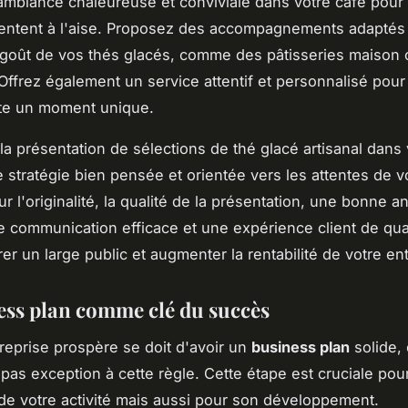
mbiance chaleureuse et conviviale dans votre café pour
sentent à l'aise. Proposez des accompagnements adaptés
 goût de vos thés glacés, comme des pâtisseries maison
. Offrez également un service attentif et personnalisé pour
ite un moment unique.
a présentation de sélections de thé glacé artisanal dans 
e stratégie bien pensée et orientée vers les attentes de vo
r l'originalité, la qualité de la présentation, une bonne a
 communication efficace et une expérience client de qua
rer un large public et augmenter la rentabilité de votre en
ess plan comme clé du succès
eprise prospère se doit d'avoir un
business plan
solide, 
 pas exception à cette règle. Cette étape est cruciale pour
e votre activité mais aussi pour son développement.